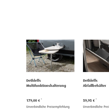
Dethleffs
Dethleffs
lterung
Abfallbehälter
Ablagekorb
inkl.Gummisp
59,95 €
ab 39,95 €
empfehlung
Unverbindliche Preisempfehlung
Unverbindliche Pr