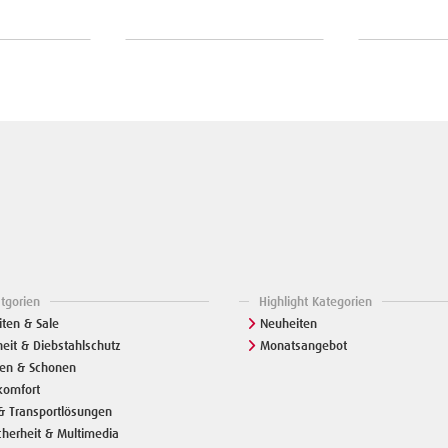
atgorien
Highlight Kategorien
ten & Sale
Neuheiten
heit & Diebstahlschutz
Monatsangebot
zen & Schonen
komfort
& Transportlösungen
cherheit & Multimedia