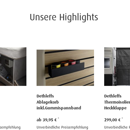
Unsere Highlights
Dethleffs
Dethleffs
Thermoisolierung
Moskitonetz 
annband
Heckklappe
Ducato
299,00 €
259,00 €
eisempfehlung
Unverbindliche Preisempfehlung
Unverbindliche