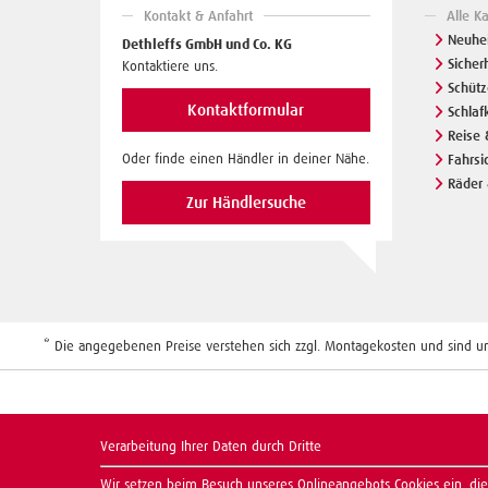
Kontakt & Anfahrt
Alle K
Neuhei
Dethleffs GmbH und Co. KG
Sicher
Kontaktiere uns.
Schüt
Kontaktformular
Schlaf
Reise 
Oder finde einen Händler in deiner Nähe.
Fahrsi
Räder 
Zur Händlersuche
* Die angegebenen Preise verstehen sich zzgl. Montagekosten und sind unv
Verarbeitung Ihrer Daten durch Dritte
Wir setzen beim Besuch unseres Onlineangebots Cookies ein, die