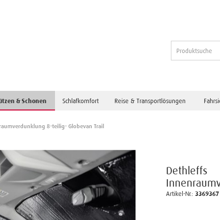
ützen & Schonen
Schlafkomfort
Reise & Transportlösungen
Fahrs
raumverdunklung 8-teilig- Globevan Trail
Dethleffs
Innenraumve
Artikel-Nr.:
3369367