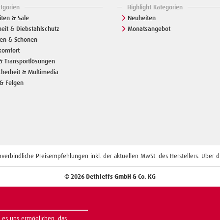
atgorien
Highlight Kategorien
ten & Sale
Neuheiten
heit & Diebstahlschutz
Monatsangebot
zen & Schonen
komfort
& Transportlösungen
cherheit & Multimedia
& Felgen
erbindliche Preisempfehlungen inkl. der aktuellen MwSt. des Herstellers. Über die
© 2026 Dethleffs GmbH & Co. KG
 es uns ermöglichen, das