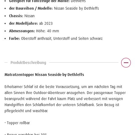
Geeignet für Fahrzeuge der Marke:
Dethleffs
der Baureihen / Modelle:
Nissan Seaside by Dethleffs
Chassis:
Nissan
der Modelljahre:
ab 2023
Abmessungen:
Höhe: 40 mm
Farbe:
Oberstoff anthrazit, Unterstoff und Seiten schwarz
Produktbeschreibung
Matratzentopper Nissan Seaside by Dethleffs
Erholsamer Schlaf ist die beste Voraussetzung, um am nächsten Tag mit
allen Sinnen Ihre Outdoor-Abenteuer anzugehen. Der passgenaue Topper
beansprucht während der Fahrt kaum Platz und verbessert mit wenigen
Handgriffen den Schlafkomfort der unteren Schlafbank. Sein Bezug ist
pflegeleicht und waschbar.
• Topper rollbar
• Bezug waschbar bei 30°