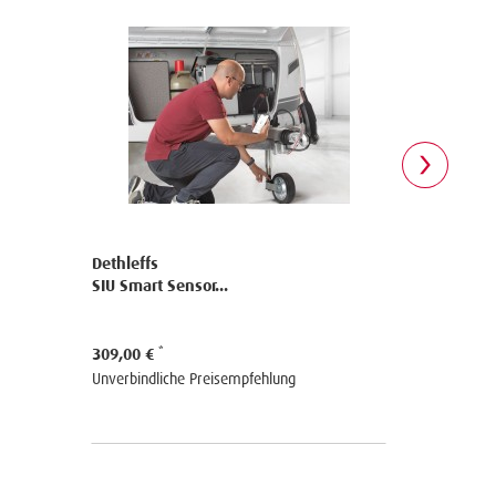
Dethleffs
Dethleffs
SIU Smart Sensor...
SIU Basise
309,00 €
129,00 €
Unverbindliche Preisempfehlung
Unverbindli