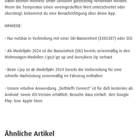
Dabei können mehrere Smart Sensoren gleichzeitig verwendet werden.
Wenn die Temperatur einen voreingestellten Wert unterschreitet oder
übersteigt, bekommst du eine Benachrichtigung über deine App.
HINWEISE:
• Nur nutzbar in Verbindung mit einer SIU-Basiseinheit (3385387) oder SCU
• Ab Modelljahr 2024 ist die Basiseinheit (SIU) bereits serienmäßig in den
Wohnwagen-Modellen c´go/c´go up und Aero/Aero Up verbaut
• Beim c´joy ist ab Modelljahr 2024 bereits die Vorbereitung für eine
schnelle Nachrüstung serienmäßig im Fahrzeug enthalten
• Unsere intuitive Anwendung „Dethleffs Connect“ ist für dich kostenlos als
Android- sowie iOS-Version erhältlich. Besuche dazu einfach den Google
Play- bzw. Apple Store
Ähnliche Artikel