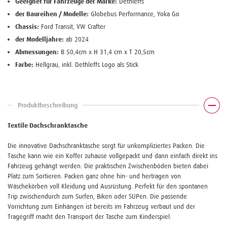
Geeignet für Fahrzeuge der Marke:
Dethleffs
der Baureihen / Modelle:
Globebus Performance, Yoka Go
Chassis:
Ford Transit, VW Crafter
der Modelljahre:
ab 2024
Abmessungen:
B 50,4cm x H 31,4 cm x T 20,5cm
Farbe:
Hellgrau, inkl. Dethleffs Logo als Stick
Produktbeschreibung
Textile Dachschranktasche
Die innovative Dachschranktasche sorgt für unkompliziertes Packen. Die
Tasche kann wie ein Koffer zuhause vollgepackt und dann einfach direkt ins
Fahrzeug gehängt werden. Die praktischen Zwischenböden bieten dabei
Platz zum Sortieren. Packen ganz ohne hin- und hertragen von
Wäschekörben voll Kleidung und Ausrüstung. Perfekt für den spontanen
Trip zwischendurch zum Surfen, Biken oder SUPen. Die passende
Vorrichtung zum Einhängen ist bereits im Fahrzeug verbaut und der
Tragegriff macht den Transport der Tasche zum Kinderspiel.