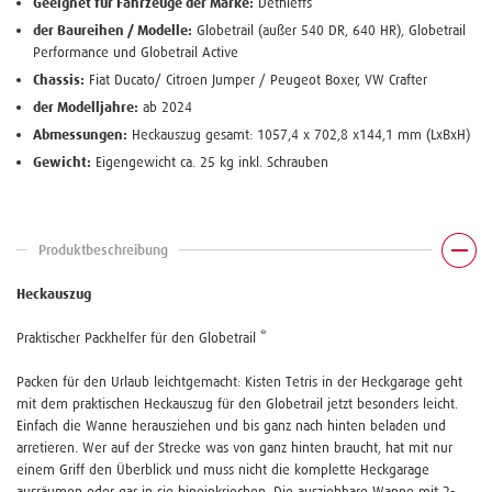
Geeignet für Fahrzeuge der Marke:
Dethleffs
der Baureihen / Modelle:
Globetrail (außer 540 DR, 640 HR), Globetrail
Performance und Globetrail Active
Chassis:
Fiat Ducato/ Citroen Jumper / Peugeot Boxer, VW Crafter
der Modelljahre:
ab 2024
Abmessungen:
Heckauszug gesamt: 1057,4 x 702,8 x144,1 mm (LxBxH)
Gewicht:
Eigengewicht ca. 25 kg inkl. Schrauben
Produktbeschreibung
Heckauszug
Praktischer Packhelfer für den Globetrail *
Packen für den Urlaub leichtgemacht: Kisten Tetris in der Heckgarage geht
mit dem praktischen Heckauszug für den Globetrail jetzt besonders leicht.
Einfach die Wanne herausziehen und bis ganz nach hinten beladen und
arretieren. Wer auf der Strecke was von ganz hinten braucht, hat mit nur
einem Griff den Überblick und muss nicht die komplette Heckgarage
ausräumen oder gar in sie hineinkriechen. Die ausziehbare Wanne mit 2-