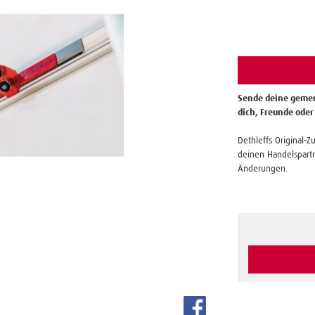
Sende deine gemer
dich, Freunde oder
Dethleffs Original-Z
deinen Handelspartn
Änderungen.