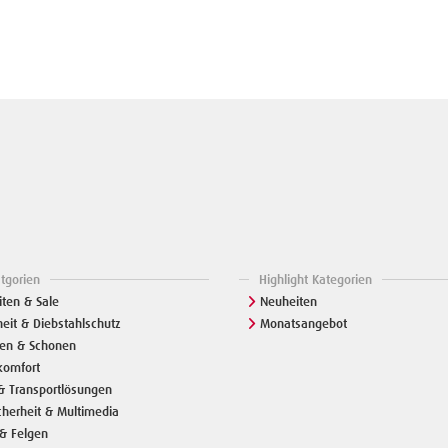
atgorien
Highlight Kategorien
ten & Sale
Neuheiten
heit & Diebstahlschutz
Monatsangebot
zen & Schonen
komfort
& Transportlösungen
cherheit & Multimedia
& Felgen