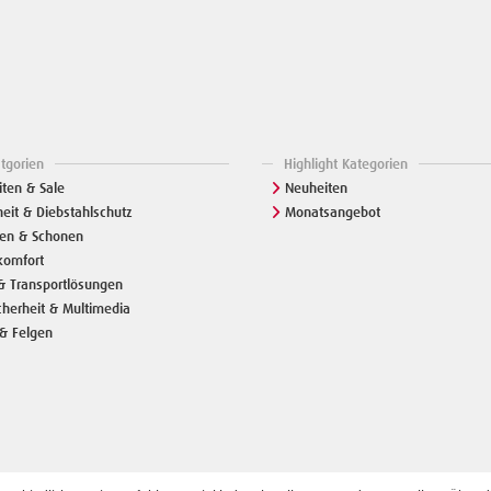
atgorien
Highlight Kategorien
ten & Sale
Neuheiten
heit & Diebstahlschutz
Monatsangebot
zen & Schonen
komfort
& Transportlösungen
cherheit & Multimedia
& Felgen