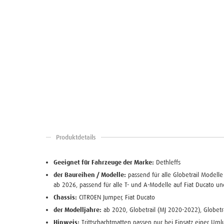
Produktdetails
Geeignet für Fahrzeuge der Marke:
Dethleffs
der Baureihen / Modelle:
passend für alle Globetrail Modell
ab 2026, passend für alle T- und A-Modelle auf Fiat Ducato u
Chassis:
CITROEN Jumper, Fiat Ducato
der Modelljahre:
ab 2020, Globetrail (MJ 2020-2022), Globetr
Hinweis:
Trittschachtmatten passen nur bei Einsatz einer Uml