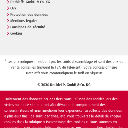
Dethleffs GmbH & Co. KG
CGV
Protection des données
Mentions légales
Consignes de sécurité
Cookies
* Les prix indiqués n´incluent pas les coûts d´assemblage et sont des prix de
vente conseillés (incluant la TVA du fabricant). Votre concessionnaire
Dethleffs vous communiquera le tarif en vigueur.
© 2026 Dethleffs GmbH & Co. KG
Traitement des données par des tiers Nous utilisons des cookies lors des
visites sur notre site Internet afin d’évaluer le comportement des
consommateurs et ainsi améliorer leur expérience. La collecte des données
a plusieurs fins : de suivi, d’analyse, etc. Vous trouverez le détail de chaque
cookies dans la rubrique « Paramétrage des cookies ». Nous sommes en
coopération avec des prestataires de services ainsi que des tiers, traitant des