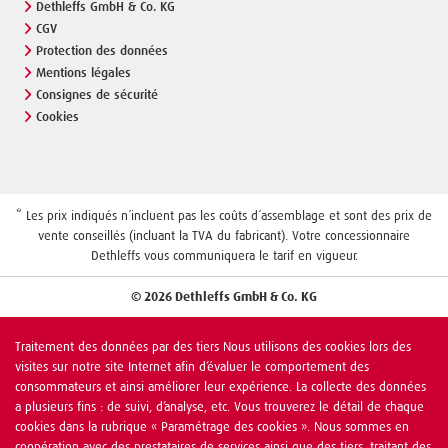
Dethleffs GmbH & Co. KG
CGV
Protection des données
Mentions légales
Consignes de sécurité
Cookies
* Les prix indiqués n´incluent pas les coûts d´assemblage et sont des prix de
vente conseillés (incluant la TVA du fabricant). Votre concessionnaire
Dethleffs vous communiquera le tarif en vigueur.
© 2026 Dethleffs GmbH & Co. KG
Traitement des données par des tiers Nous utilisons des cookies lors des
visites sur notre site Internet afin d’évaluer le comportement des
consommateurs et ainsi améliorer leur expérience. La collecte des données
a plusieurs fins : de suivi, d’analyse, etc. Vous trouverez le détail de chaque
cookies dans la rubrique « Paramétrage des cookies ». Nous sommes en
coopération avec des prestataires de services ainsi que des tiers, traitant des