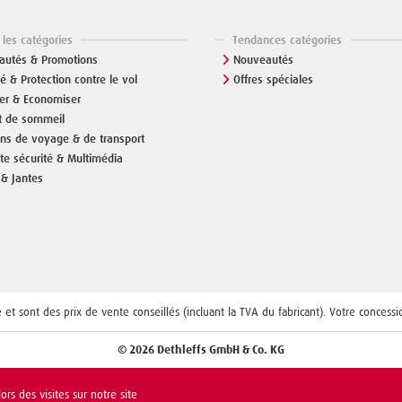
 les catégories
Tendances catégories
autés & Promotions
Nouveautés
té & Protection contre le vol
Offres spéciales
er & Economiser
t de sommeil
ons de voyage & de transport
te sécurité & Multimédia
& Jantes
e et sont des prix de vente conseillés (incluant la TVA du fabricant). Votre concess
© 2026 Dethleffs GmbH & Co. KG
rs des visites sur notre site