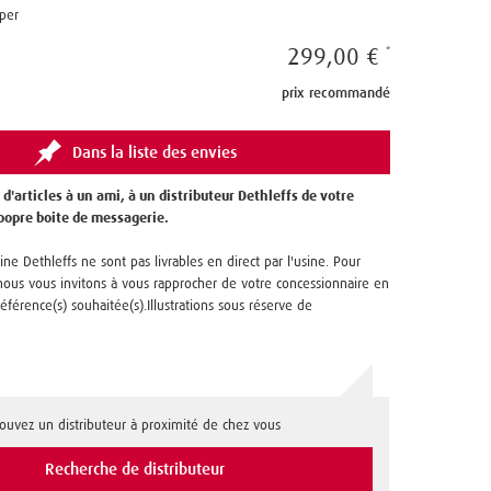
per
299,00 €
prix recommandé
Dans la liste des envies
 d'articles à un ami, à un distributeur Dethleffs de votre
 popre boite de messagerie.
ine Dethleffs ne sont pas livrables en direct par l'usine. Pour
us vous invitons à vous rapprocher de votre concessionnaire en
référence(s) souhaitée(s).Illustrations sous réserve de
rouvez un distributeur à proximité de chez vous
Recherche de distributeur