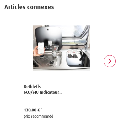
Articles connexes
Dethleffs
Dethleffs
SCU/SIU Indicateur...
SIU Indica
130,00 €
309,00 €
prix recommandé
prix reco