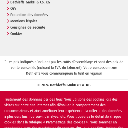
Dethleffs GmbH & Co. KG
CGV
Protection des données
Mentions légales
Consignes de sécurité
Cookies
* Les prix indiqués n´incluent pas les coûts d´assemblage et sont des prix de
vente conseillés (incluant la TVA du fabricant). Votre concessionnaire
Dethleffs vous communiquera le tarif en vigueur.
© 2026 Dethleffs GmbH & Co. KG
Traitement des données par des tiers Nous utilisons des cookies lors des
visites sur notre site Internet afin d’évaluer le comportement des
consommateurs et ainsi améliorer leur expérience. La collecte des données
a plusieurs fins : de suivi, d’analyse, etc. Vous trouverez le détail de chaque
cookies dans la rubrique « Paramétrage des cookies ». Nous sommes en
coopération avec des prestataires de services ainsi que des tiers, traitant des