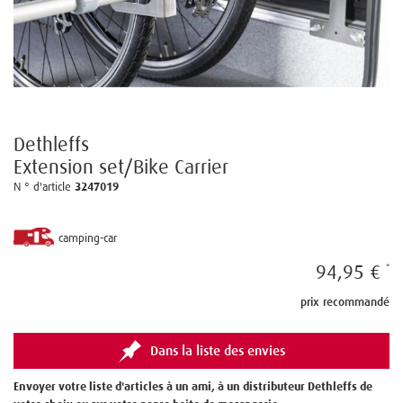
Dethleffs
Extension set/Bike Carrier
N ° d'article
3247019
camping-car
94,95 €
prix recommandé
Dans la liste des envies
Envoyer votre liste d'articles à un ami, à un distributeur Dethleffs de