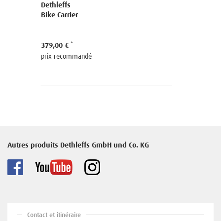
Dethleffs
Dethleffs
Bike Carrier
Support p
379,00 €
39,95 €
prix recommandé
prix reco
Autres produits Dethleffs GmbH und Co. KG
Contact et itinéraire