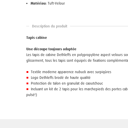
Matériau:
Tuft-Velour
Description du produit
Tapis cabine
Une découpe toujours adaptée
Les tapis de cabine Dethleffs en polypropylène aspect velours sont
glissement, tous les tapis sont équipés de fixations complémenta
■
Textile moderne apparence nubuck avec surpiqûres
■
Logo Dethleffs brodé de haute qualité
■
Protection de talon en granulat de caoutchouc
■
Incluant un kit de 2 tapis pour les marchepieds des portes ca
pulsé!)