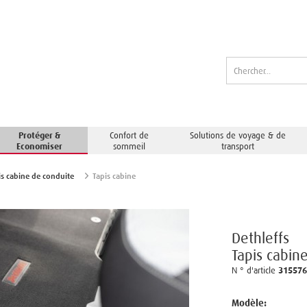
Protéger &
Confort de
Solutions de voyage & de
Economiser
sommeil
transport
is cabine de conduite
Tapis cabine
Dethleffs
Tapis cabin
N ° d'article
31557
Modèle: