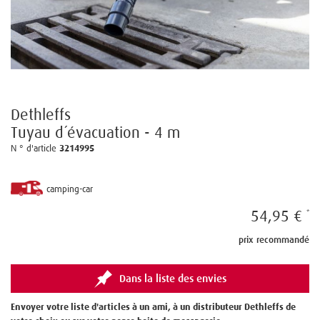
Dethleffs
Tuyau d´évacuation - 4 m
N ° d'article
3214995
camping-car
54,95 €
prix recommandé
Dans la liste des envies
Envoyer votre liste d'articles à un ami, à un distributeur Dethleffs de