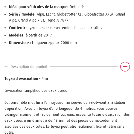
Idéal pour véhicules de la marque:
Dethleffs
Série / modèle:
Alpa, Esprit, Globetrotter XLI, Globetrotter XXLA, Grand
Alpa, Grand Alpa Plus, Trend A 7877
Contient:
tuyau en spirale avec embouts des deux côtes
Modèles:
à partir de 2017
Dimensions:
Longueur approx 2000 mm
Description du produit
Tuyau d´évacuation - 4 m
L’évacuation simplifiée des eaux usées.
Cet ensemble met fin à l’ennuyeuse manœuvre de va-et-vient à la station
d’épuration. Avec un tuyau d’une longueur de 4 mètres, vous pouvez
vidanger aisément et rapidement vos eaux usées. Le tuyau d´évacuation des
eaux usées a un diamètre de 45 mm et des pièces de raccordement
assorties des deux côtés. Le tuyau peut être facilement fixé et retiré sans
outils.