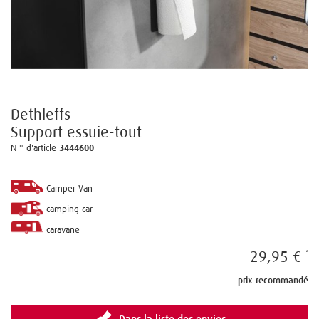
Dethleffs
Support essuie-tout
N ° d'article
3444600
Camper Van
camping-car
caravane
29,95 €
prix recommandé