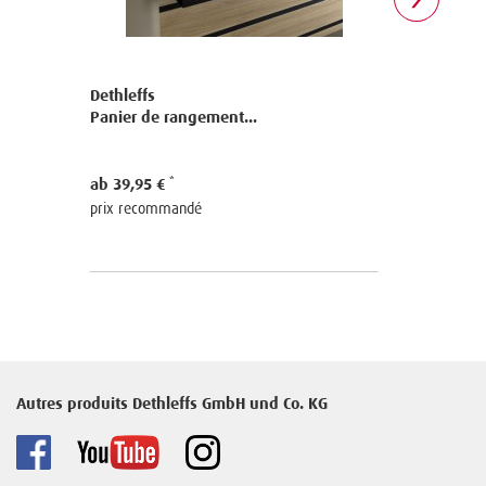
Dethleffs
Dethleffs
Panier de rangement...
Support e
ab 39,95 €
29,95 €
prix recommandé
prix reco
Autres produits Dethleffs GmbH und Co. KG